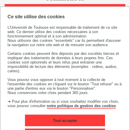
1 - RÉGULARISEZ VOTRE SITUATION
CONCERNANT LA CVEC
Ce site utilise des cookies
L'Université de Toulouse est responsable de traitement de ce site
2 - EFFECTUEZ VOTRE PRÉINSCRIPTION EN LIGNE
web. Ce dernier utilise des cookies nécessaires à son
fonctionnement optimal et à son administration.
Nous utilisons des cookies "essentiels" car ils permettent d'assurer
3 - ENREGISTREMENT DE VOTRE DOSSIER PAR LE
la navigation sur notre site web et de mesurer son audience.
SERVICE SCOLARITÉ DE L'IUT
Certains cookies peuvent être déposés par des sociétés tierces et
impliquer des traitements de données à leurs propres fins. Ces
4 - DÉPOSER LES PIÈCES JUSTIFICATIVES
cookies sont optionnels et leurs refus peut entrainer une
DEMANDÉES
impossibilité de lecture des éléments (exemples : vidéos, audios,
cartes).
5 - VÉRIFICATION DE VOTRE INSCRIPTION PAR LE
Vous pouvez vous opposer à tout moment à la collecte de
l'ensemble des cookies en cliquant sur le bouton "Tout refuser" ou à
SERVICE SCOLARITÉ DE L'IUT
une partie d'entres eux via le bouton "Personnaliser".
Nous conservons votre choix pendant 365 jours.
6 - CRÉER VOS COMPTES INFORMATIQUES
➜ Pour plus d'information ou si vous souhaitez modifier vos choix,
vous pouvez consulter
notre politique de gestion des cookies
.
7 - VOTRE CARTE ÉTUDIANTE
Tout accepter
DOCUMENTS À CONSULTER