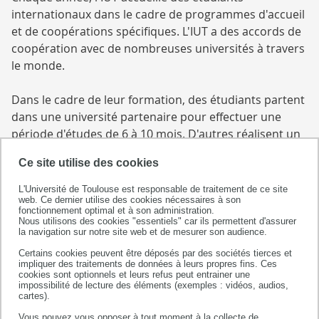
internationaux dans le cadre de programmes d'accueil
et de coopérations spécifiques. L'IUT a des accords de
coopération avec de nombreuses universités à travers
le monde.
Dans le cadre de leur formation, des étudiants partent
dans une université partenaire pour effectuer une
période d'études de 6 à 10 mois. D'autres réalisent un
stage dans une entreprise ou un laboratoire de
Ce site utilise des cookies
recherche à l'international.
L'Université de Toulouse est responsable de traitement de ce site
Les étudiants bénéficient d'une aide à la mobilité
web. Ce dernier utilise des cookies nécessaires à son
fonctionnement optimal et à son administration.
internationale grâce au soutien du Ministère de
Nous utilisons des cookies "essentiels" car ils permettent d'assurer
la navigation sur notre site web et de mesurer son audience.
l'Enseignement Supérieur, de la Recherche et de
l'Innovation, de la Région Occitanie, de la Fondation
Certains cookies peuvent être déposés par des sociétés tierces et
impliquer des traitements de données à leurs propres fins. Ces
Pierre Ledoux ou de l'Europe (programme Erasmus +).
cookies sont optionnels et leurs refus peut entrainer une
impossibilité de lecture des éléments (exemples : vidéos, audios,
cartes).
Contacts des
Vous pouvez vous opposer à tout moment à la collecte de