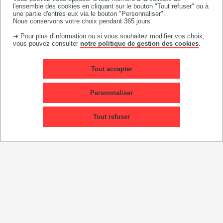
l'ensemble des cookies en cliquant sur le bouton "Tout refuser" ou à
une partie d'entres eux via le bouton "Personnaliser".
correspondants relations
Nous conservons votre choix pendant 365 jours.
internationales
➜ Pour plus d'information ou si vous souhaitez modifier vos choix,
vous pouvez consulter
notre politique de gestion des cookies
.
CAMPUS DE TOULOUSE
Tout accepter
CAMPUS D'AUCH
Personnaliser
CAMPUS DE CASTRES
Tout refuser
Chiffres clés
250
étudiants étrangers
100
accords internationaux
200
étudiants en stage à l'étranger
100
étudiants en études à l'étranger