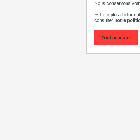
Nous conservons votre
➜ Pour plus d'informa
consulter
notre polit
Tout accepter
ges :
Youtube est désactivé
AFFICHER ET ACCEPTER LES COOKIES