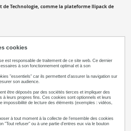
rt de Technologie, comme la plateforme Ilipack de
t,
cette plateforme accompagne les entreprises dans la
des cookies
t normées
(ISTA, ASTM, ISO etc.). La plateforme occupe un
t aller jusqu'à 2 tonnes.
se est responsable de traitement de ce site web. Ce dernier
cessaires à son fonctionnement optimal et à son
kies "essentiels" car ils permettent d'assurer la navigation sur
mesurer son audience.
me Ilipack a fêté ses 10 ans
: à cette occasion,
nt être déposés par des sociétés tierces et impliquer des
 a organisé un événement réunissant des
 à leurs propres fins. Ces cookies sont optionnels et leurs
ur pour célébrer 10 ans d'expertise au service
ne impossibilité de lecture des éléments (exemples : vidéos,
ion, de l'optimisation des emballages et du
onditionnements.
ser à tout moment à la collecte de l'ensemble des cookies
on "Tout refuser" ou à une partie d'entres eux via le bouton