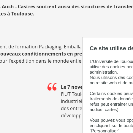
 Auch - Castres soutient aussi des structures de Transfe
es à Toulouse.
ement de formation Packaging, Emballage et Conditionnemen
Ce site utilise 
 nouveaux conditionnements en prestation sur mesure e
ur l'expédition dans le monde entier pour des colis pouvan
L'Université de Toulou
utilise des cookies né
administration.
Nous utilisons des coo
notre site web et de 
Le 7 novembre 2024 la platefor
Certains cookies peuve
l'IUT Toulouse - Auch - Castres
traitements de données
industriels partenaires du secte
refus peut entrainer u
des entreprises, de la qualificat
audios, cartes).
développement des nouveaux c
Vous pouvez vous oppo
en cliquant sur le bout
"Personnaliser".