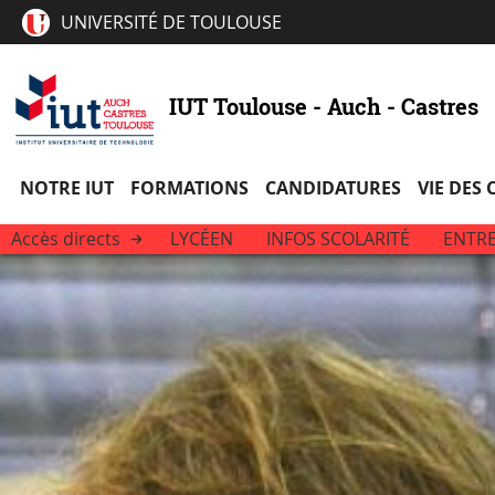
UNIVERSITÉ DE TOULOUSE
IUT Toulouse - Auch - Castres
NOTRE IUT
FORMATIONS
CANDIDATURES
VIE DES
Accès directs
LYCÉEN
INFOS SCOLARITÉ
ENTRE