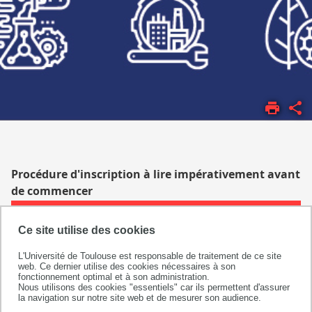
ACCUEIL
CANDIDATURES
INSCRIPTIONS
Procédure d'inscription à lire impérativement avant
de commencer
1 – PRÉPAREZ VOTRE INSCRIPTION EN LIGNE
Ce site utilise des cookies
2 – EFFECTUEZ VOTRE INSCRIPTION EN LIGNE
L'Université de Toulouse est responsable de traitement de ce site
web. Ce dernier utilise des cookies nécessaires à son
3 - VÉRIFICATION DE VOTRE INSCRIPTION
fonctionnement optimal et à son administration.
Nous utilisons des cookies "essentiels" car ils permettent d'assurer
la navigation sur notre site web et de mesurer son audience.
4 – TÉLÉCHARGEZ VOTRE CERTIFICAT DE