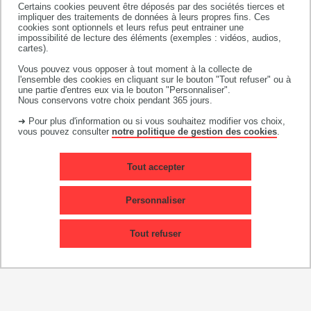
Certains cookies peuvent être déposés par des sociétés tierces et
SCOLARITÉ
impliquer des traitements de données à leurs propres fins. Ces
cookies sont optionnels et leurs refus peut entrainer une
impossibilité de lecture des éléments (exemples : vidéos, audios,
5 – MISE À JOUR DE VOTRE CARTE ÉTUDIANTE
cartes).
DOCUMENTS À CONSULTER
Vous pouvez vous opposer à tout moment à la collecte de
l'ensemble des cookies en cliquant sur le bouton "Tout refuser" ou à
une partie d'entres eux via le bouton "Personnaliser".
Nous conservons votre choix pendant 365 jours.
➜ Pour plus d'information ou si vous souhaitez modifier vos choix,
vous pouvez consulter
notre politique de gestion des cookies
.
Tout accepter
Personnaliser
Tout refuser