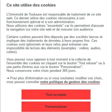
Ce site utilise des cookies
2 - PRÉPAREZ VOTRE INSCRIPTION EN LIGNE
L'Université de Toulouse est responsable de traitement de ce site
web. Ce dernier utilise des cookies nécessaires à son
3 - EFFECTUEZ VOTRE INSCRIPTION EN LIGNE
fonctionnement optimal et à son administration.
Nous utilisons des cookies "essentiels" car ils permettent d'assurer
la navigation sur notre site web et de mesurer son audience.
4 - DÉPOSEZ LES PIÈCES JUSTIFICATIVES
DEMANDÉES
Certains cookies peuvent être déposés par des sociétés tierces et
impliquer des traitements de données à leurs propres fins. Ces
cookies sont optionnels et leurs refus peut entrainer une
5 - VÉRIFICATION DE VOTRE INSCRIPTION PAR LE
impossibilité de lecture des éléments (exemples : vidéos, audios,
cartes).
SERVICE SCOLARITÉ DE L'IUT
Vous pouvez vous opposer à tout moment à la collecte de
l'ensemble des cookies en cliquant sur le bouton "Tout refuser" ou à
6 - CRÉER VOS COMPTES INFORMATIQUES
une partie d'entres eux via le bouton "Personnaliser".
Nous conservons votre choix pendant 365 jours.
7 - CARTE ÉTUDIANTE
➜ Pour plus d'information ou si vous souhaitez modifier vos choix,
vous pouvez consulter
notre politique de gestion des cookies
.
DOCUMENTS À CONSULTER
Tout accepter
Personnaliser