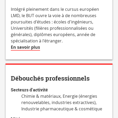
Intégré pleinement dans le cursus européen
LMD, le BUT ouvre la voie à de nombreuses
poursuites d'études : écoles d'ingénieurs,
Universités (filières professionnalisées ou
générales), diplômes européens, année de
spécialisation à l'étranger.
à
En savoir plus
propos
de
la
Charge
Débouchés professionnels
de
travail
Secteurs d'activité
hebdomadaire
Chimie & matériaux, Energie (énergies
renouvelables, industries extractives),
Industrie pharmaceutique & cosmétique