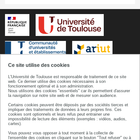
Ce site utilise des cookies
L'Université de Toulouse est responsable de traitement de ce site
web. Ce dernier utilise des cookies nécessaires à son
fonctionnement optimal et à son administration.
Nous utilisons des cookies "essentiels" car ils permettent d'assurer
la navigation sur notre site web et de mesurer son audience.
Certains cookies peuvent être déposés par des sociétés tierces et
IUT Toulouse - Auch - Castres
impliquer des traitements de données à leurs propres fins. Ces
115C Route de Narbonne
cookies sont optionnels et leurs refus peut entrainer une
impossibilité de lecture des éléments (exemples : vidéos, audios,
31077 TOULOUSE CEDEX 4
cartes).
Tel. +33 (0)5 62 25 80 00
Vous pouvez vous opposer à tout moment à la collecte de
Fax. +33 (0)5 62 25 80 01
l'ensemble des cookies en cliquant sur le bouton "Tout refuser" ou à